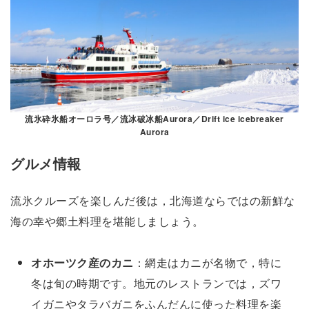
流氷砕氷船オーロラ号／流冰破冰船Aurora／Drift ice icebreaker
Aurora
グルメ情報
流氷クルーズを楽しんだ後は，北海道ならではの新鮮な
海の幸や郷土料理を堪能しましょう。
オホーツク産のカニ
：網走はカニが名物で，特に
冬は旬の時期です。地元のレストランでは，ズワ
イガニやタラバガニをふんだんに使った料理を楽