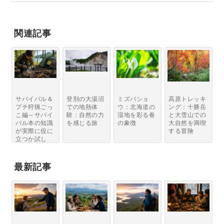
関連記事
サバイバル＆
登別の大湯沼
ミズバショ
高原トレッキ
プチ狩猟ごっ
での地熱体
ウ：北海道の
ング：十勝岳
こ編～サバイ
験：自然の力
湿地を彩る春
と大雪山での
バル本の知識
を感じる旅
の象徴
大自然を満喫
が実際に役に
する冒険
立つか試し
て...
最新記事