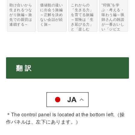
助け合いから
価値観の違い
これからの
“狩猟”を学
生まれるつな
に出会う旅編
「生きる力」
ぶ・考える・
がり旅編～旅
～正解を決め
を育てる旅編
味わう編～猟
先での親切は
ない会話が続
～冒険は「生
師さんの雑談
連鎖する～
く旅～
き延びる力」
が一番おいし
と「楽しむ
い「ジビエ
力」...
と...
翻 訳
＊The control panel is located at the bottom left.（操
作パネルは、左下にあります。）