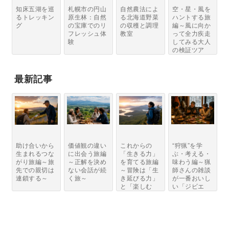
知床五湖を巡
札幌市の円山
自然農法によ
空・星・風を
るトレッキン
原生林：自然
る北海道野菜
ハントする旅
グ
の宝庫でのリ
の収穫と調理
編～風に向か
フレッシュ体
教室
って全力疾走
験
してみる大人
の検証ツア
ー...
最新記事
助け合いから
価値観の違い
これからの
“狩猟”を学
生まれるつな
に出会う旅編
「生きる力」
ぶ・考える・
がり旅編～旅
～正解を決め
を育てる旅編
味わう編～猟
先での親切は
ない会話が続
～冒険は「生
師さんの雑談
連鎖する～
く旅～
き延びる力」
が一番おいし
と「楽しむ
い「ジビエ
力」...
と...