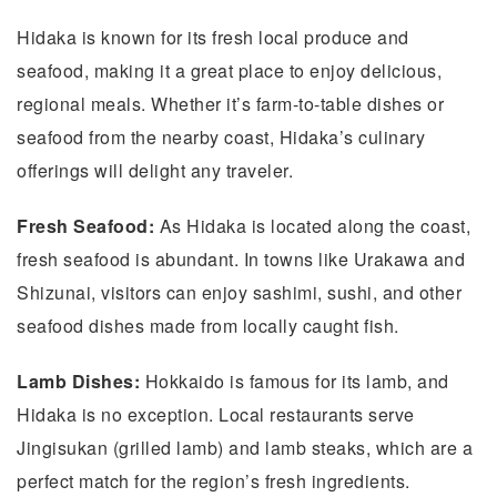
Hidaka is known for its fresh local produce and
seafood, making it a great place to enjoy delicious,
regional meals. Whether it’s farm-to-table dishes or
seafood from the nearby coast, Hidaka’s culinary
offerings will delight any traveler.
Fresh Seafood:
As Hidaka is located along the coast,
fresh seafood is abundant. In towns like Urakawa and
Shizunai, visitors can enjoy sashimi, sushi, and other
seafood dishes made from locally caught fish.
Lamb Dishes:
Hokkaido is famous for its lamb, and
Hidaka is no exception. Local restaurants serve
Jingisukan (grilled lamb) and lamb steaks, which are a
perfect match for the region’s fresh ingredients.