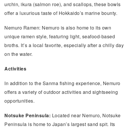
urchin, ikura (salmon roe), and scallops, these bowls
offer a luxurious taste of Hokkaido’s marine bounty.
Nemuro Ramen: Nemuro is also home to its own
unique ramen style, featuring light, seafood-based
broths. It’s a local favorite, especially after a chilly day
on the water.
Activities
In addition to the Sanma fishing experience, Nemuro
offers a variety of outdoor activities and sightseeing
opportunities.
Notsuke Peninsula:
Located near Nemuro, Notsuke
Peninsula is home to Japan’s largest sand spit. Its