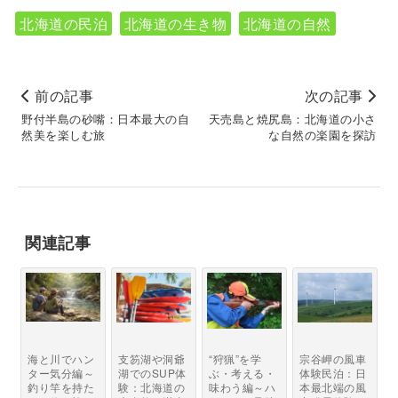
北海道の民泊
北海道の生き物
北海道の自然
前の記事
次の記事
野付半島の砂嘴：日本最大の自
天売島と焼尻島：北海道の小さ
然美を楽しむ旅
な自然の楽園を探訪
関連記事
海と川でハン
支笏湖や洞爺
“狩猟”を学
宗谷岬の風車
ター気分編～
湖でのSUP体
ぶ・考える・
体験民泊：日
釣り竿を持た
験：北海道の
味わう編～ハ
本最北端の風