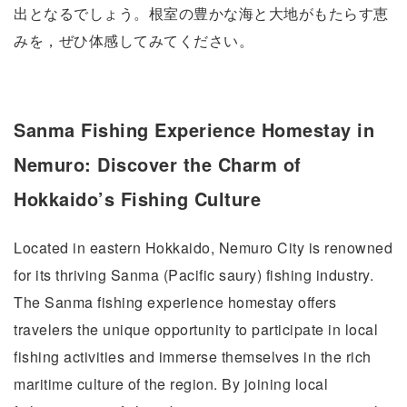
出となるでしょう。根室の豊かな海と大地がもたらす恵
みを，ぜひ体感してみてください。
Sanma Fishing Experience Homestay in
Nemuro: Discover the Charm of
Hokkaido’s Fishing Culture
Located in eastern Hokkaido, Nemuro City is renowned
for its thriving Sanma (Pacific saury) fishing industry.
The Sanma fishing experience homestay offers
travelers the unique opportunity to participate in local
fishing activities and immerse themselves in the rich
maritime culture of the region. By joining local