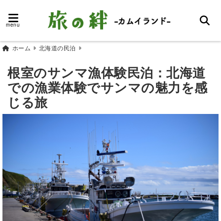
menu
ホーム
北海道の民泊
根室のサンマ漁体験民泊：北海道
での漁業体験でサンマの魅力を感
じる旅