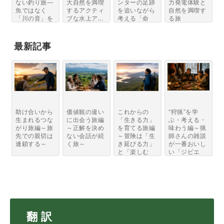
ない釣り旅―
大自然を満喫
ンターの足跡
力発電体験と
魚ではなく
するアクティ
を追いながら
自然を満喫す
「川の音」を
ブな水上ア...
考える「命
る旅
狩...
を...
最新記事
助け合いから
価値観の違い
これからの
“狩猟”を学
生まれるつな
に出会う旅編
「生きる力」
ぶ・考える・
がり旅編～旅
～正解を決め
を育てる旅編
味わう編～猟
先での親切は
ない会話が続
～冒険は「生
師さんの雑談
連鎖する～
く旅～
き延びる力」
が一番おいし
と「楽しむ
い「ジビエ
力」...
と...
翻 訳