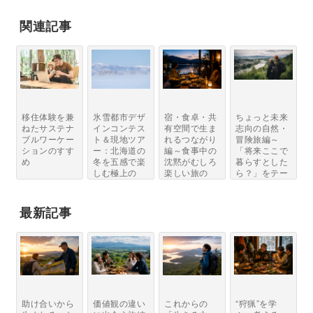
関連記事
移住体験を兼
氷雪都市デザ
宿・食卓・共
ちょっと未来
ねたサステナ
インコンテス
有空間で生ま
志向の自然・
ブルワーケー
ト＆現地ツア
れるつながり
冒険旅編～
ションのすす
ー：北海道の
編～食事中の
「将来ここで
め
冬を五感で楽
沈黙がむしろ
暮らすとした
しむ極上の
楽しい旅の
ら？」をテー
体...
夜...
マ...
最新記事
助け合いから
価値観の違い
これからの
“狩猟”を学