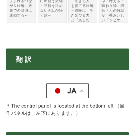
生まれるつな
に出会う旅編
「生きる力」
ぶ・考える・
がり旅編～旅
～正解を決め
を育てる旅編
味わう編～猟
先での親切は
ない会話が続
～冒険は「生
師さんの雑談
連鎖する～
く旅～
き延びる力」
が一番おいし
と「楽しむ
い「ジビエ
力」...
と...
翻 訳
＊The control panel is located at the bottom left.（操
作パネルは、左下にあります。）