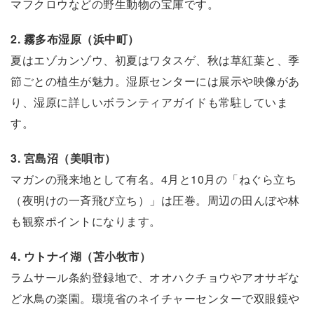
マフクロウなどの野生動物の宝庫です。
2. 霧多布湿原（浜中町）
夏はエゾカンゾウ、初夏はワタスゲ、秋は草紅葉と、季
節ごとの植生が魅力。湿原センターには展示や映像があ
り、湿原に詳しいボランティアガイドも常駐していま
す。
3. 宮島沼（美唄市）
マガンの飛来地として有名。4月と10月の「ねぐら立ち
（夜明けの一斉飛び立ち）」は圧巻。周辺の田んぼや林
も観察ポイントになります。
4. ウトナイ湖（苫小牧市）
ラムサール条約登録地で、オオハクチョウやアオサギな
ど水鳥の楽園。環境省のネイチャーセンターで双眼鏡や