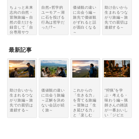
ちょっと未来
自然×哲学的
価値観の違い
助け合いから
志向の自然・
ユーモア～湖
に出会う編～
生まれるつな
冒険旅編～自
に石を投げる
旅先で価値観
がり旅編～旅
然の音だけを
行為は哲学だ
がずれると話
先での親切は
録音して「自
った!?～
が面白くなる
連鎖する～
分専用サウ
～
ン...
最新記事
助け合いから
価値観の違い
これからの
“狩猟”を学
生まれるつな
に出会う旅編
「生きる力」
ぶ・考える・
がり旅編～旅
～正解を決め
を育てる旅編
味わう編～猟
先での親切は
ない会話が続
～冒険は「生
師さんの雑談
連鎖する～
く旅～
き延びる力」
が一番おいし
と「楽しむ
い「ジビエ
力」...
と...