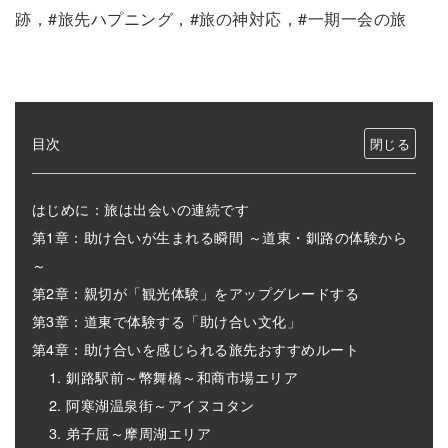
跡，#旅先ハプニング，#旅の神対応，#一期一会の旅
目次
はじめに：旅は出会いの連続です
第1章：助け合いが生まれる瞬間 ～道東・釧路の体験から
～
第2章：親切が「観光体験」をアップグレードする
第3章：道東で体験する「助け合い文化」
第4章：助け合いを感じられる旅先おすすめルート
1. 釧路駅前～幣舞橋～和商市場エリア
2. 阿寒湖温泉街～アイヌコタン
3. 弟子屈～摩周湖エリア