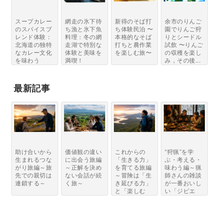
スープカレー
網走の氷下待
新得のそば打
余市のりんご
のスパイスブ
ち漁と氷下魚
ち体験民泊 〜
園でりんご狩
レンド体験：
料理：冬の網
本格的なそば
りとシードル
北海道の独特
走湖で特別な
打ちと農作業
試飲 〜りんご
なカレー文化
体験と美味を
を楽しむ旅〜
の収穫を楽し
を味わう
満喫！
み，その後...
最新記事
助け合いから
価値観の違い
これからの
“狩猟”を学
生まれるつな
に出会う旅編
「生きる力」
ぶ・考える・
がり旅編～旅
～正解を決め
を育てる旅編
味わう編～猟
先での親切は
ない会話が続
～冒険は「生
師さんの雑談
連鎖する～
く旅～
き延びる力」
が一番おいし
と「楽しむ
い「ジビエ
力」...
と...