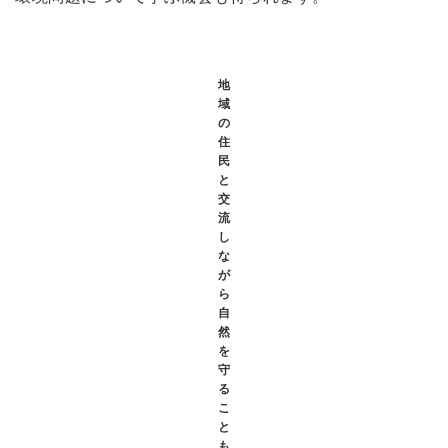
地
域
の
住
民
と
交
流
し
な
が
ら
自
然
を
守
る
こ
と
も