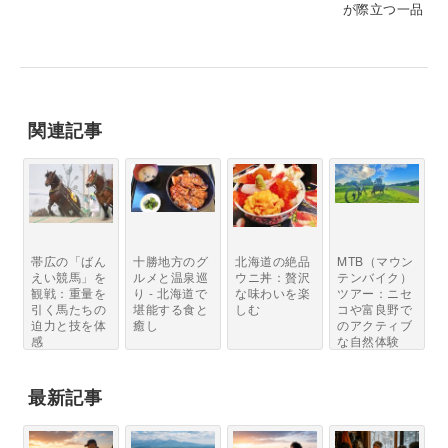
が際立つ一品
関連記事
帯広の「ばん
十勝地方のグ
北海道の絶品
MTB（マウン
えい競馬」を
ルメと温泉巡
ウニ丼：贅沢
テンバイク）
観戦：重量を
り - 北海道で
な味わいを楽
ツアー：ニセ
引く馬たちの
堪能する食と
しむ
コや富良野で
迫力と技を体
癒し
のアクティブ
感
な自然体験
最新記事