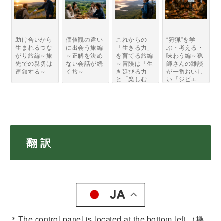
助け合いから
価値観の違い
これからの
“狩猟”を学
生まれるつな
に出会う旅編
「生きる力」
ぶ・考える・
がり旅編～旅
～正解を決め
を育てる旅編
味わう編～猟
先での親切は
ない会話が続
～冒険は「生
師さんの雑談
連鎖する～
く旅～
き延びる力」
が一番おいし
と「楽しむ
い「ジビエ
力」...
と...
翻 訳
＊The control panel is located at the bottom left.（操